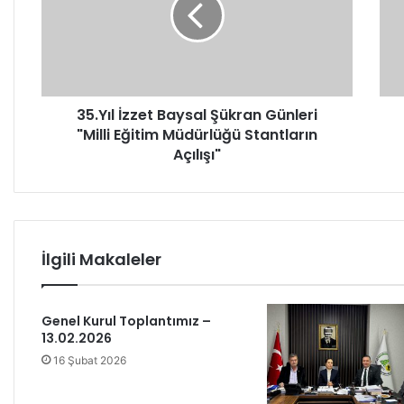
Y
Y
ı
ı
l
l
İ
İ
z
z
z
z
35.Yıl İzzet Baysal Şükran Günleri
e
e
"Milli Eğitim Müdürlüğü Stantların
t
t
B
Açılışı"
B
a
a
y
y
s
s
a
a
l
l
İlgili Makaleler
Ş
Ş
ü
ü
k
k
Genel Kurul Toplantımız –
r
r
13.02.2026
a
a
n
n
16 Şubat 2026
G
G
ü
ü