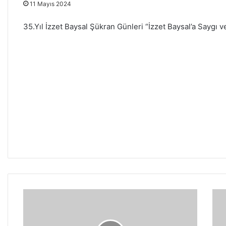
11 Mayıs 2024
35.Yıl İzzet Baysal Şükran Günleri “İzzet Baysal’a Saygı
3
3
5
5
.
.