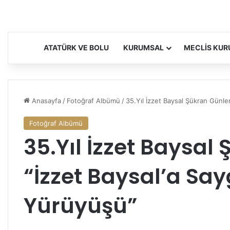
ATATÜRK VE BOLU
KURUMSAL
MECLIS KUR
Anasayfa
/
Fotoğraf Albümü
/
35.Yıl İzzet Baysal Şükran Günle
Fotoğraf Albümü
35.Yıl İzzet Baysal
“İzzet Baysal’a Say
Yürüyüşü”