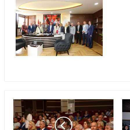
E
N
M
İ
L
L
İ
E
Ğ
İ
T
İ
M
M
Ü
D
Ü
Y
K
R
E
E
Ü
N
N
Y
İ
T
A
B
K