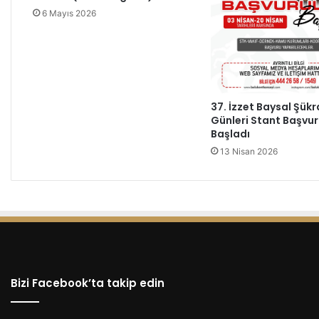
S
6 Mayıs 2026
O
Y
V
E
Y
Ö
37. İzzet Baysal Şük
N
Günleri Stant Başvur
E
Başladı
T
İ
13 Nisan 2026
M
İ
B
O
L
U
V
A
Bizi Facebook’ta takip edin
L
İ
S