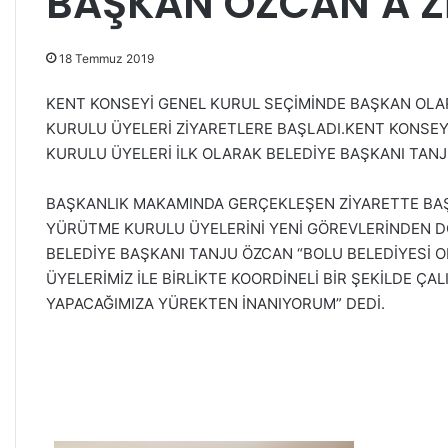
BAŞKAN ÖZCAN’A Z
18 Temmuz 2019
KENT KONSEYİ GENEL KURUL SEÇİMİNDE BAŞKAN OLA
KURULU ÜYELERİ ZİYARETLERE BAŞLADI.KENT KONSE
KURULU ÜYELERİ İLK OLARAK BELEDİYE BAŞKANI TANJU
K
BAŞKANLIK MAKAMINDA GERÇEKLEŞEN ZİYARETTE BA
E
N
YÜRÜTME KURULU ÜYELERİNİ YENİ GÖREVLERİNDEN DO
T
BELEDİYE BAŞKANI TANJU ÖZCAN “BOLU BELEDİYESİ O
K
ÜYELERİMİZ İLE BİRLİKTE KOORDİNELİ BİR ŞEKİLDE ÇA
O
YAPACAĞIMIZA YÜREKTEN İNANIYORUM” DEDİ.
N
8 Ekim 2019
S
KENT KONSEYİNDEN MİLLİ EĞİTİM
E
MÜDÜRÜ YASİN TEPE’YE ZİYARET
Y
İ
N
D