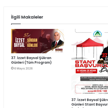
e
M
r
ü
i
d
İlgili Makaleler
-
ü
0
r
7
l
.
ü
0
ğ
3
ü
.
Z
2
i
37. İzzet Baysal Şükran
0
y
Günleri (Tüm Program)
2
a
6 Mayıs 2026
4
r
e
t
i
-
2
37. İzzet Baysal Şük
0
Günleri Stant Başvur
.