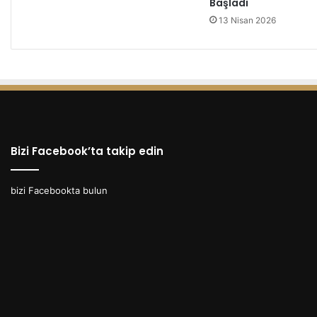
Başladı
0
13 Nisan 2026
3
.
2
0
2
4
Bizi Facebook’ta takip edin
bizi Facebookta bulun