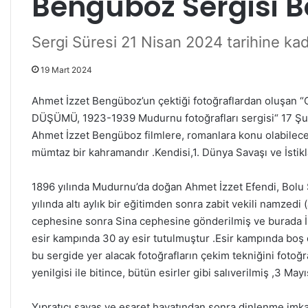
Bengüboz Sergisi B
Sergi Süresi 21 Nisan 2024 tarihine kada
19 Mart 2024
Ahmet İzzet Bengüboz’un çektiği fotoğraflardan oluş
DÜŞÜMÜ, 1923-1939 Mudurnu fotoğrafları sergisi“ 17 Şuba
K
Ahmet İzzet Bengüboz filmlere, romanlara konu olabilecek
E
mümtaz bir kahramandır .Kendisi,1. Dünya Savaşı ve İstikla
N
T
K
1896 yılında Mudurnu’da doğan Ahmet İzzet Efendi, Bolu 
O
yılında altı aylık bir eğitimden sonra zabit vekili namzedi
N
cephesine sonra Sina cephesine gönderilmiş ve burada İn
8 Ekim 2019
S
KENT KONSEYİNDEN MİLLİ EĞİTİM
esir kampında 30 ay esir tutulmuştur .Esir kampında boş
E
MÜDÜRÜ YASİN TEPE’YE ZİYARET
bu sergide yer alacak fotoğrafların çekim tekniğini fotoğr
Y
İ
yenilgisi ile bitince, bütün esirler gibi salıverilmiş ,3 M
N
D
Yıpratıcı savaş ve esaret hayatından sonra dinlenme im