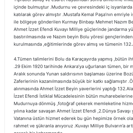
E
içinde bulmuştur .Mudurnu ve çevresindeki iç isyanlarda
N
katılarak görev almıştır .Mustafa Kemal Paşa’nın emriyle 
M
İ
ile bölgeye gönderilen Kurmay Binbaşı Mehmet Nazım Be
L
Ahmet İzzet Efendi Kuvayı Milliye güçlerinde jandarma yü
L
bastırılmasında ve Nazım beyin Bolu yöresi gençlerinde
İ
kurulmasında ,eğitimlerinde görev almış ve tümenin 132.Al
E
Ğ
4.Tümen talimlerini Bolu da Karaçayırda yapmış ,bütün ihti
İ
T
.29 Ekim 1920 tarihinde Ankara’ya uğurlanan tümen, bir
İ
Aralık sonunda Yunan saldırısının başlaması üzerine Boz
M
Zaferlerinin kazanılmasında büyük bir katkı sağlamıştır .
M
alınmasında Ahmet İzzet Beyin yaverlerini yaptığı 132.A
Ü
İzzet Efendi İstiklal Mücadelesinin bütün muharebelerine 
D
Ü
Mudurnuya dönmüş ,fotoğraf çekerek memleketine hizme
R
yılına kadar savaşan Ahmet İzzet Efendi ,2.Dünya Savaşı yı
Ü
Vatanına üstün hizmet ederek bu gün hepimize örnek ol
Y
rahmet ve şükranla anıyoruz .Kuvayı Milliye Bulvarın’a art
A